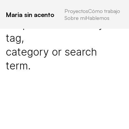
Proyectos
Cómo trabajo
Maria sin acento
Sobre mí
Hablemos
No posts found for your
tag,
category or search
term.