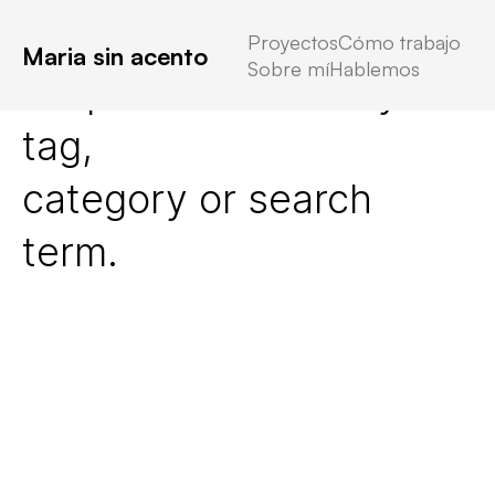
Proyectos
Cómo trabajo
Maria sin acento
Sobre mí
Hablemos
No posts found for your
tag,
category or search
term.