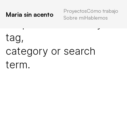
Proyectos
Cómo trabajo
Maria sin acento
Sobre mí
Hablemos
No posts found for your
tag,
category or search
term.