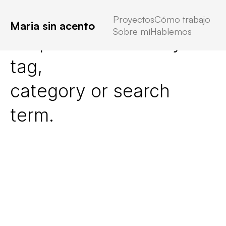
Proyectos
Cómo trabajo
Maria sin acento
Sobre mí
Hablemos
No posts found for your
tag,
category or search
term.