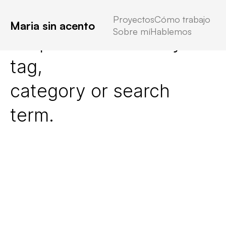
Proyectos
Cómo trabajo
Maria sin acento
Sobre mí
Hablemos
No posts found for your
tag,
category or search
term.