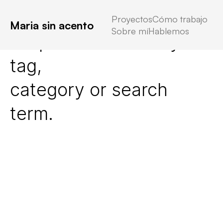
Proyectos
Cómo trabajo
Maria sin acento
Sobre mí
Hablemos
No posts found for your
tag,
category or search
term.