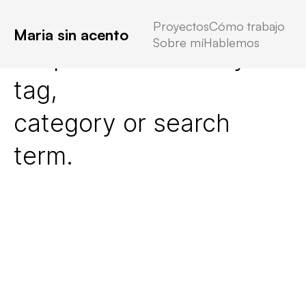
Proyectos
Cómo trabajo
Maria sin acento
Sobre mí
Hablemos
No posts found for your
tag,
category or search
term.