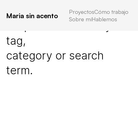
Proyectos
Cómo trabajo
Maria sin acento
Sobre mí
Hablemos
No posts found for your
tag,
category or search
term.