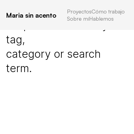
Proyectos
Cómo trabajo
Maria sin acento
Sobre mí
Hablemos
No posts found for your
tag,
category or search
term.