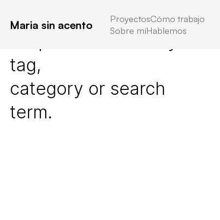
Proyectos
Cómo trabajo
Maria sin acento
Sobre mí
Hablemos
No posts found for your
tag,
category or search
term.